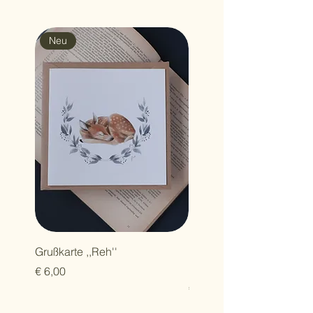
Neu
Grußkarte ,,Reh''
Hermelin - limitierter Fine
Print
Preis
€ 6,00
Preis
€ 50,00