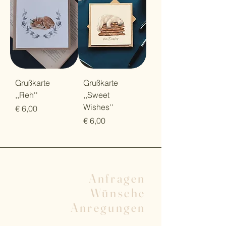
Grußkarte
Grußkarte
,,Reh''
,,Sweet
Wishes''
Preis
€ 6,00
Preis
€ 6,00
Anfragen
Wünsche
Anregungen
Vorname